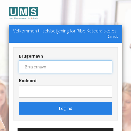
Velkommen til selvbetjening for Ribe Katedralskoles
Dansk
Brugernavn
Kodeord